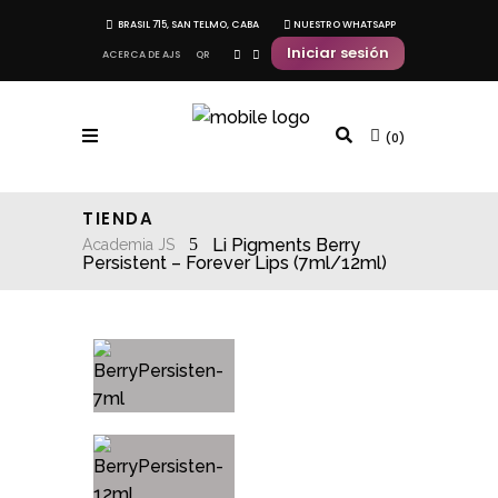
BRASIL 715, SAN TELMO, CABA
NUESTRO WHATSAPP
Iniciar sesión
ACERCA DE AJS
QR
(0)
TIENDA
Li Pigments Berry
Academia JS
Persistent – Forever Lips (7ml/12ml)