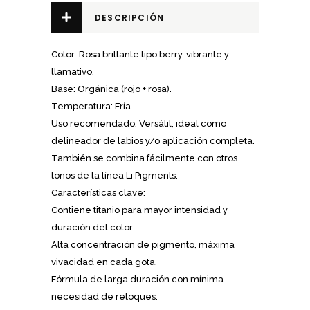
Forever
DESCRIPCIÓN
Lips
(7ml/12ml)
quantity
Color: Rosa brillante tipo berry, vibrante y
llamativo.
Base: Orgánica (rojo + rosa).
Temperatura: Fría.
Uso recomendado: Versátil, ideal como
delineador de labios y/o aplicación completa.
También se combina fácilmente con otros
tonos de la línea Li Pigments.
Características clave:
Contiene titanio para mayor intensidad y
duración del color.
Alta concentración de pigmento, máxima
vivacidad en cada gota.
Fórmula de larga duración con mínima
necesidad de retoques.