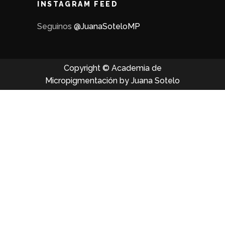
INSTAGRAM FEED
Seguinos
@JuanaSoteloMP
Copyright © Academia de
Micropigmentación by Juana Sotelo
Iniciar sesión
Google
Google
o iniciar sesión con redes sociales