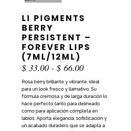
LI PIGMENTS
BERRY
PERSISTENT –
FOREVER LIPS
(7ML/12ML)
Rango
$
33.00
-
$
66.00
de
Rosa berry brillante y vibrante, ideal
precios:
para un look fresco y llamativo. Su
desde
fórmula cremosa y de larga duración lo
$ 33.00
hace perfecto tanto para delineado
hasta
como para aplicación completa en
$ 66.00
labios. Aporta elegancia, sofisticación y
un acabado duradero que se adapta a