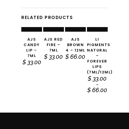
AL
AL
AL
SELECCIONAR
RELATED PRODUCTS
CARRITO
CARRITO
CARRITO
OPCIONES
Este producto tiene múltiples variantes. Las opciones se pueden elegir en la página de producto
AJS
AJS RED
AJS
LI
CANDY
FIRE –
BROWN
PIGMENTS
LIP –
7ML
4 – 12ML
NATURAL
7ML
–
$
33.00
$
66.00
FOREVER
$
33.00
LIPS
(7ML/12ML)
$
33.00
-
Rango
$
66.00
de
precios:
desde
$ 33.00
hasta
$ 66.00