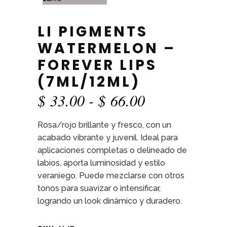
LI PIGMENTS
WATERMELON –
FOREVER LIPS
(7ML/12ML)
Rango
$
33.00
-
$
66.00
de
Rosa/rojo brillante y fresco, con un
precios:
acabado vibrante y juvenil. Ideal para
desde
aplicaciones completas o delineado de
$ 33.00
labios, aporta luminosidad y estilo
hasta
veraniego. Puede mezclarse con otros
$ 66.00
tonos para suavizar o intensificar,
logrando un look dinámico y duradero.