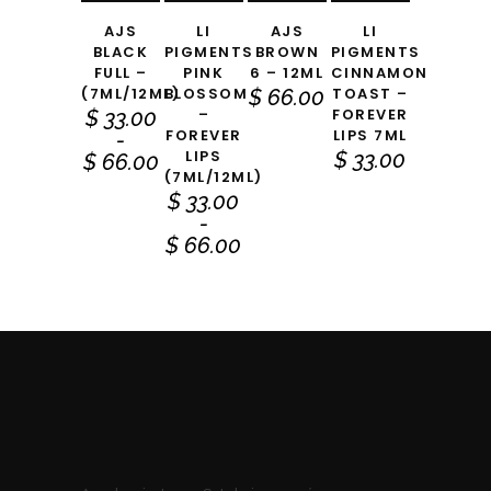
AJS
LI
AJS
LI
BLACK
PIGMENTS
BROWN
PIGMENTS
FULL –
PINK
6 – 12ML
CINNAMON
(7ML/12ML)
BLOSSOM
TOAST –
$
66.00
–
FOREVER
$
33.00
FOREVER
LIPS 7ML
-
LIPS
$
33.00
Rango
$
66.00
(7ML/12ML)
de
$
33.00
precios:
-
desde
Rango
$
66.00
$ 33.00
de
hasta
precios:
$ 66.00
desde
$ 33.00
hasta
$ 66.00