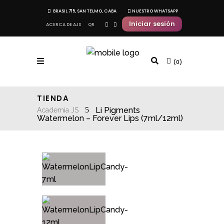
BRASIL 715, SAN TELMO, CABA
NUESTRO WHATSAPP
Iniciar sesión
ACERCA DE AJS
QR
(0)
TIENDA
Li Pigments
Academia JS
Watermelon – Forever Lips (7ml/12ml)