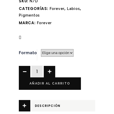
SKU:
N/D
CATEGORÍAS:
,
,
Forever
Labios
Pigmentos
MARCA:
Forever
Formato
Li
Pigments
Watermelon
AÑADIR AL CARRITO
–
Forever
Lips
DESCRIPCIÓN
(7ml/12ml)
quantity