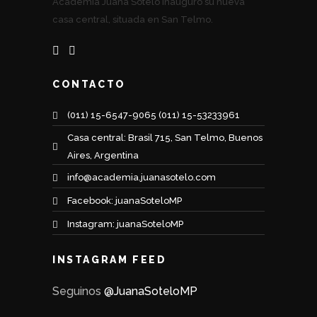
Academia Juana Sotelo inauguró su nueva
casa central, situada en San Telmo.
CONTACTO
(011) 15-6547-9065 (011) 15-53233961
Casa central: Brasil 715, San Telmo, Buenos
Aires, Argentina
info@academia.juanasotelo.com
Facebook: juanaSoteloMP
Instagram: juanaSoteloMP
INSTAGRAM FEED
Seguinos
@JuanaSoteloMP