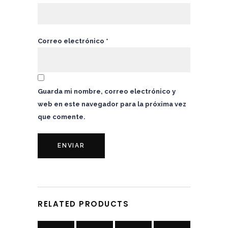
Correo electrónico
*
Guarda mi nombre, correo electrónico y
web en este navegador para la próxima vez
que comente.
AÑADIR
AÑADIR
SELECCIONAR
SELECCIONAR
AL
AL
RELATED PRODUCTS
OPCIONES
OPCIONES
CARRITO
CARRITO
Este producto tiene múltiples variantes. Las opciones se pueden elegir en la página de producto
Este producto tiene múltiples variantes. Las opciones se pueden elegir en la página de producto