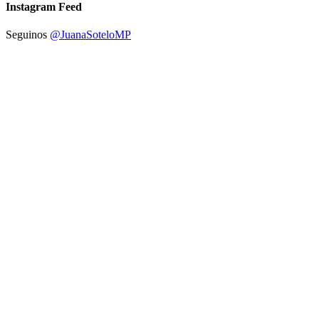
Instagram Feed
Seguinos
@JuanaSoteloMP
Copyright © Academia de Micropigmentación by Juana Sotelo
Iniciar sesión
Google
Google
o iniciar sesión con redes sociales
Estoy de acuerdo con el almacenamiento y manejo de mis datos por
este sitio web.
Política de privacidad
Recuérdame
Iniciar sesión
Registrarse
Restaurar contraseña