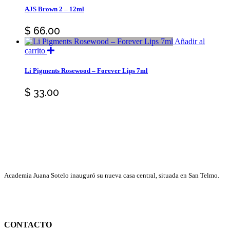
product
AJS Brown 2 – 12ml
$
66.00
Añadir al
carrito
Li Pigments Rosewood – Forever Lips 7ml
$
33.00
Academia Juana Sotelo inauguró su nueva casa central, situada en San Telmo.
CONTACTO