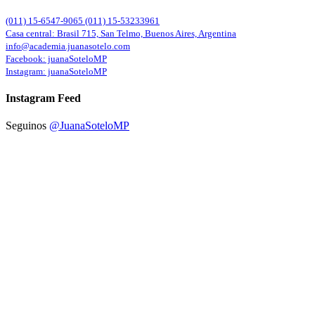
(011) 15-6547-9065 (011) 15-53233961
Casa central: Brasil 715, San Telmo, Buenos Aires, Argentina
info@academia.juanasotelo.com
Facebook: juanaSoteloMP
Instagram: juanaSoteloMP
Instagram Feed
Seguinos
@JuanaSoteloMP
Copyright © Academia de Micropigmentación by Juana Sotelo
Iniciar sesión
Google
Google
o iniciar sesión con redes sociales