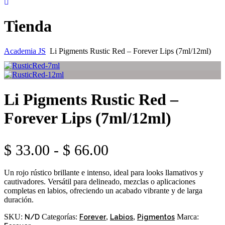
Tienda
Academia JS
Li Pigments Rustic Red – Forever Lips (7ml/12ml)
Li Pigments Rustic Red –
Forever Lips (7ml/12ml)
Rango
$
33.00
-
$
66.00
de
Un rojo rústico brillante e intenso, ideal para looks llamativos y
precios:
cautivadores. Versátil para delineado, mezclas o aplicaciones
completas en labios, ofreciendo un acabado vibrante y de larga
desde
duración.
$ 33.00
SKU:
Categorías:
,
,
Marca:
N/D
Forever
Labios
Pigmentos
hasta