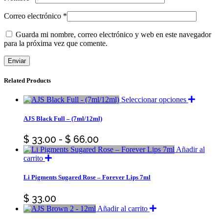
Correo electrónico
*
Guarda mi nombre, correo electrónico y web en este navegador
para la próxima vez que comente.
Related Products
Este
Seleccionar opciones
product
tiene
AJS Black Full – (7ml/12ml)
múltipl
variante
Rango
$
33.00
-
$
66.00
Las
de
Añadir al
opcione
carrito
se
precios:
pueden
desde
Li Pigments Sugared Rose – Forever Lips 7ml
elegir
$ 33.00
en
la
hasta
$
33.00
página
$ 66.00
Añadir al carrito
de