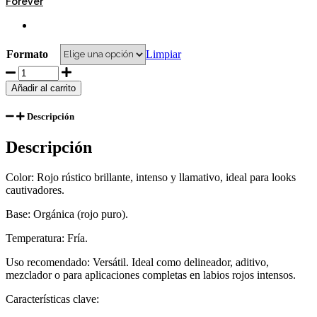
Forever
$ 66.00
Limpiar
Formato
Li
Pigments
Añadir al carrito
Rustic
Red
Descripción
–
Forever
Descripción
Lips
(7ml/12ml)
quantity
Color: Rojo rústico brillante, intenso y llamativo, ideal para looks
cautivadores.
Base: Orgánica (rojo puro).
Temperatura: Fría.
Uso recomendado: Versátil. Ideal como delineador, aditivo,
mezclador o para aplicaciones completas en labios rojos intensos.
Características clave: