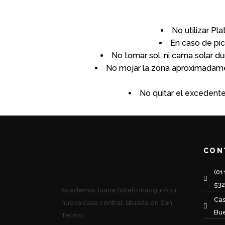
No utilizar Pl
En caso de pi
No tomar sol, ni cama solar du
No mojar la zona aproximadamen
No quitar el excedente
CON
(01
53
Academia Juana Sotelo inauguró su
Cas
nueva casa central, situada en San
Bue
Telmo.