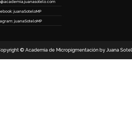
o@academia.juanasotelo.com
ebook: juanaSoteloMP
tagram: juanaSoteloMP
opyright © Academia de Micropigmentación by Juana Sote