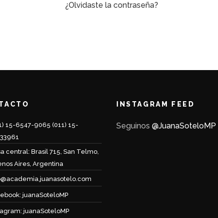
¿Olvidaste la contraseña?
TACTO
INSTAGRAM FEED
1) 15-6547-9065 (011) 15-
Seguinos
@JuanaSoteloMP
233961
a central: Brasil 715, San Telmo,
nos Aires, Argentina
o@academia.juanasotelo.com
ebook: juanaSoteloMP
tagram: juanaSoteloMP