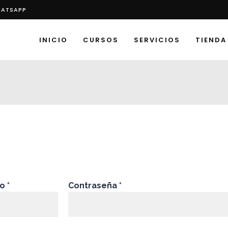
HATSAPP
INICIO
CURSOS
SERVICIOS
TIENDA
Obligatorio
Obligatorio
co
*
Contraseña
*