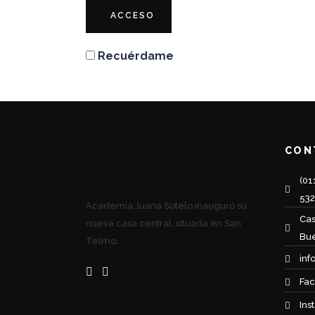
ACCESO
Recuérdame
CON
(01
53
Academia Juana Sotelo inauguró su
Cas
nueva casa central, situada en San
Bue
Telmo.
inf
Fac
Ins