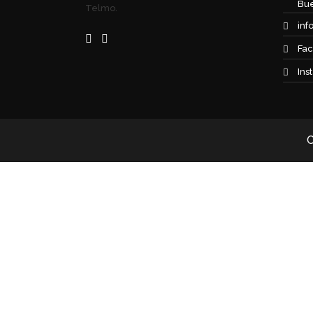
Bue
Telmo.
inf
Fac
Ins
C
Iniciar sesión
Google
Google
o iniciar sesión con redes sociales