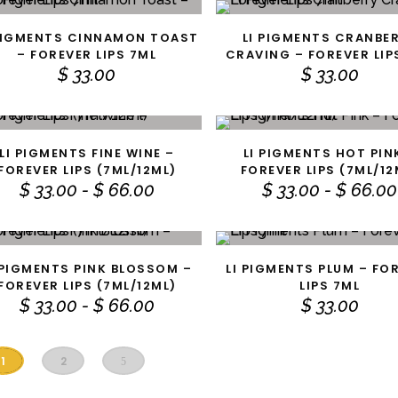
desde
$ 33.00
 PIGMENTS CINNAMON TOAST
LI PIGMENTS CRANBE
AÑADIR AL CARRITO
AÑADIR AL CARRITO
hasta
– FOREVER LIPS 7ML
CRAVING – FOREVER LIP
$ 66.00
$
33.00
$
33.00
Este producto tiene múltiples variantes. Las opciones se pueden elegir en la página de producto
LI PIGMENTS FINE WINE –
LI PIGMENTS HOT PIN
ELECCIONAR OPCIONES
SELECCIONAR OPCION
FOREVER LIPS (7ML/12ML)
FOREVER LIPS (7ML/12
Rango
$
33.00
-
$
66.00
$
33.00
-
$
66.00
de
precios:
Este producto tiene múltiples variantes. Las opciones se pueden elegir en la página de producto
desde
$ 33.00
 PIGMENTS PINK BLOSSOM –
LI PIGMENTS PLUM – FO
ELECCIONAR OPCIONES
AÑADIR AL CARRITO
hasta
FOREVER LIPS (7ML/12ML)
LIPS 7ML
$ 66.00
Rango
$
33.00
-
$
66.00
$
33.00
de
precios:
desde
1
2
$ 33.00
hasta