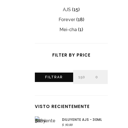
AJS
(15)
Forever
(18)
Mei-cha
(1)
FILTER BY PRICE
Precio
Precio
FILTRAR
mínimo
máximo
VISTO RECIENTEMENTE
DILUYENTE AJS - 30ML
$
30.00