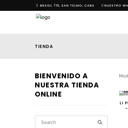
BRASIL 715, SAN TELMO, CABA
NUESTRO W
TIENDA
BIENVENIDO A
Most
NUESTRA TIENDA
ONLINE
LI 
S
–
Search
for: