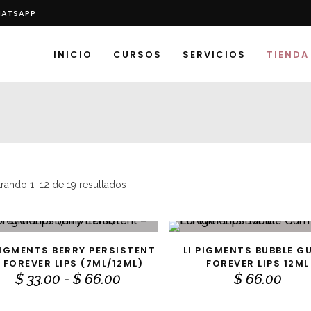
HATSAPP
INICIO
CURSOS
SERVICIOS
TIENDA
rando 1–12 de 19 resultados
Este producto tiene múltiples variantes. Las opciones se pueden elegir en la página de producto
PIGMENTS BERRY PERSISTENT
LI PIGMENTS BUBBLE G
ELECCIONAR OPCIONES
AÑADIR AL CARRITO
 FOREVER LIPS (7ML/12ML)
FOREVER LIPS 12ML
Rango
$
33.00
-
$
66.00
$
66.00
de
precios: