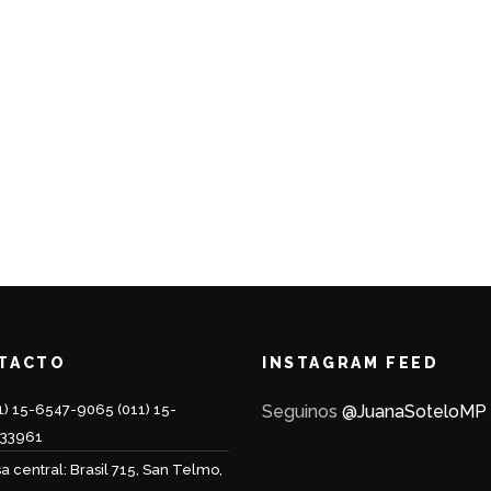
TACTO
INSTAGRAM FEED
1) 15-6547-9065 (011) 15-
Seguinos
@JuanaSoteloMP
233961
a central: Brasil 715, San Telmo,