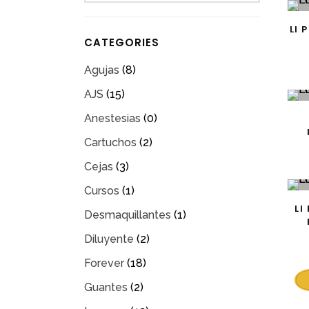
LI
CATEGORIES
Agujas
(8)
AJS
(15)
Anestesias
(0)
S
Cartuchos
(2)
Cejas
(3)
Cursos
(1)
LI
S
Desmaquillantes
(1)
Diluyente
(2)
Forever
(18)
Guantes
(2)