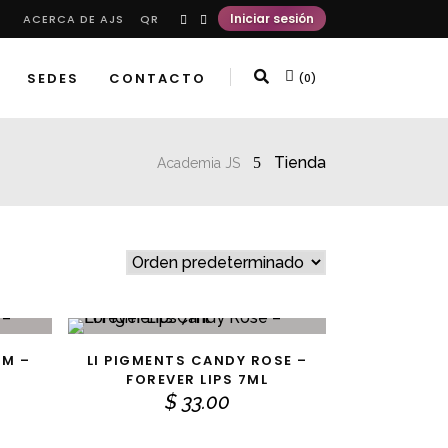
Iniciar sesión
ACERCA DE AJS
QR
SEDES
CONTACTO
(0)
Tienda
Academia JS
UM –
LI PIGMENTS CANDY ROSE –
AÑADIR AL CARRITO
FOREVER LIPS 7ML
$
33.00