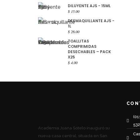
DILUYENTE AJS - 15ML
$
15.00
DESMAQUILLANTE AJS -
1L
$
26.00
TOALLITAS
COMPRIMIDAS
DESECHABLES – PACK
X25
$
4.00
CON
(01
53
Academia Juana Sotelo inauguró su
Cas
nueva casa central, situada en San