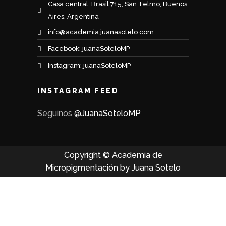
Casa central: Brasil 715, San Telmo, Buenos
Aires, Argentina
info@academia.juanasotelo.com
Facebook: juanaSoteloMP
Instagram: juanaSoteloMP
INSTAGRAM FEED
Seguinos
@JuanaSoteloMP
Copyright © Academia de
Micropigmentación by Juana Sotelo
Iniciar sesión
Google
Google
o iniciar sesión con redes sociales