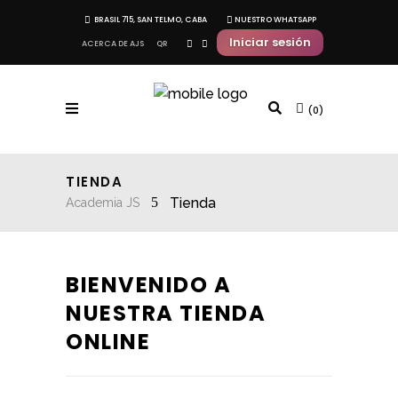
BRASIL 715, SAN TELMO, CABA
NUESTRO WHATSAPP
Iniciar sesión
ACERCA DE AJS
QR
(0)
TIENDA
Tienda
Academia JS
BIENVENIDO A
NUESTRA TIENDA
ONLINE