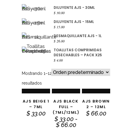
DILUYENTE AJS - 30ML
$
30.00
DILUYENTE AJS - 15ML
$
15.00
DESMAQUILLANTE AJS - 1L
$
26.00
TOALLITAS COMPRIMIDAS
DESECHABLES – PACK X25
AÑADIR
AÑADIR
$
4.00
AL
SELECCIONAR
AL
Mostrando 1–12 de 16
resultados
CARRITO
OPCIONES
CARRITO
Este producto tiene múltiples variantes. Las opciones se pueden elegir en la página de producto
AJS BEIGE 1
AJS BLACK
AJS BROWN
– 7ML
FULL –
2 – 12ML
AÑADIR
AÑADIR
AÑADIR
(7ML/12ML)
$
33.00
$
66.00
$
33.00
-
AL
AL
AL
Rango
$
66.00
de