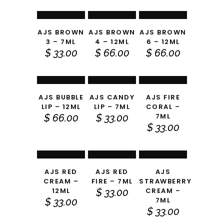
precios:
CARRITO
CARRITO
CARRITO
desde
AÑADIR
AÑADIR
AÑADIR
$ 33.00
AJS BROWN
AJS BROWN
AJS BROWN
hasta
3 – 7ML
4 – 12ML
6 – 12ML
$ 66.00
AL
AL
AL
$
33.00
$
66.00
$
66.00
CARRITO
CARRITO
CARRITO
AJS BUBBLE
AJS CANDY
AJS FIRE
AÑADIR
AÑADIR
AÑADIR
LIP – 12ML
LIP – 7ML
CORAL –
7ML
$
66.00
$
33.00
AL
AL
AL
$
33.00
CARRITO
CARRITO
CARRITO
AJS RED
AJS RED
AJS
CREAM –
FIRE – 7ML
STRAWBERRY
12ML
CREAM –
$
33.00
7ML
$
33.00
$
33.00